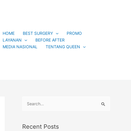
C
a
t
e
HOME
BEST SURGERY
PROMO
g
LAYANAN
BEFORE AFTER
o
MEDIA NASIONAL
TENTANG QUEEN
r
i
e
s
S
e
a
Recent Posts
r