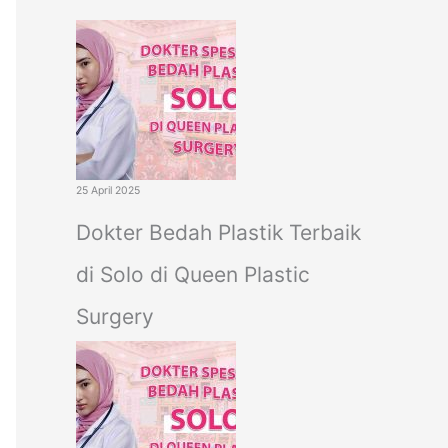
c
h
f
o
r
:
25 April 2025
Dokter Bedah Plastik Terbaik
di Solo di Queen Plastic
Surgery