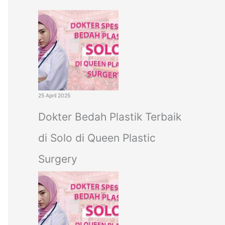
c
h
f
o
r
:
25 April 2025
Dokter Bedah Plastik Terbaik
di Solo di Queen Plastic
Surgery