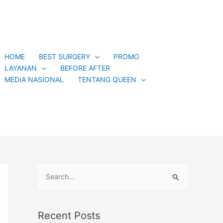
C
a
t
e
HOME
BEST SURGERY
PROMO
g
LAYANAN
BEFORE AFTER
o
MEDIA NASIONAL
TENTANG QUEEN
r
i
e
s
S
e
a
Recent Posts
r