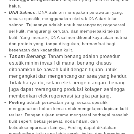
halus.
DNA Salmon
: DNA Salmon merupakan perawatan yang,
secara spesifik, menggunakan ekstrak DNA dari telur
salmon. Tujuannya adalah untuk merangsang regenerasi
sel kulit, mengurangi kerutan, dan memperbaiki tekstur
kulit. Yang menarik, DNA salmon dikenal kaya akan nutrisi
dan protein yang, tanpa diragukan, bermanfaat bagi
kesehatan dan kecantikan kulit.
Tanam Benang
: Tanam benang adalah prosedur
estetik minim invasif di mana, benang khusus
ditanamkan ke bawah kulit dengan tujuan untuk
mengangkat dan mengencangkan area yang kendur.
Tidak hanya itu, selain efek pengencangan, benang
juga dapat merangsang produksi kolagen sehingga
memberikan efek regenerasi jangka panjang.
Peeling
adalah perawatan yang, secara spesifik,
menggunakan bahan kimia untuk mengelupas lapisan kulit
terluar. Dengan tujuan utama mengatasi berbagai masalah
kulit seperti bekas jerawat, noda hitam, dan
ketidaksempurnaan lainnya, Peeling dapat dikatakan
memberikan kulit yang lebih cerah, halus, dan bercahaya.