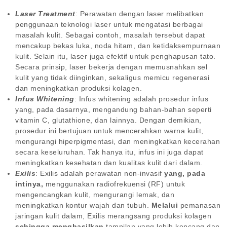
Laser Treatment
: Perawatan dengan laser melibatkan
penggunaan teknologi laser untuk mengatasi berbagai
masalah kulit. Sebagai contoh, masalah tersebut dapat
mencakup bekas luka, noda hitam, dan ketidaksempurnaan
kulit. Selain itu, laser juga efektif untuk penghapusan tato.
Secara prinsip, laser bekerja dengan memusnahkan sel
kulit yang tidak diinginkan, sekaligus memicu regenerasi
dan meningkatkan produksi kolagen.
Infus Whitening
: Infus whitening adalah prosedur infus
yang, pada dasarnya, mengandung bahan-bahan seperti
vitamin C, glutathione, dan lainnya. Dengan demikian,
prosedur ini bertujuan untuk mencerahkan warna kulit,
mengurangi hiperpigmentasi, dan meningkatkan kecerahan
secara keseluruhan. Tak hanya itu, infus ini juga dapat
meningkatkan kesehatan dan kualitas kulit dari dalam.
Exilis
: Exilis adalah perawatan non-invasif
yang, pada
intinya,
menggunakan radiofrekuensi (RF) untuk
mengencangkan kulit, mengurangi lemak, dan
meningkatkan kontur wajah dan tubuh.
Melalui
pemanasan
jaringan kulit dalam, Exilis merangsang produksi kolagen
sehingga menghasilkan
tampilan yang lebih kencang dan