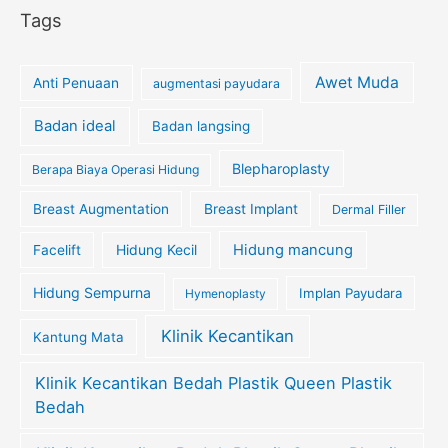
Tags
Awet Muda
Anti Penuaan
augmentasi payudara
Badan ideal
Badan langsing
Blepharoplasty
Berapa Biaya Operasi Hidung
Breast Augmentation
Breast Implant
Dermal Filler
Hidung Kecil
Hidung mancung
Facelift
Hidung Sempurna
Implan Payudara
Hymenoplasty
Klinik Kecantikan
Kantung Mata
Klinik Kecantikan Bedah Plastik Queen Plastik
Bedah