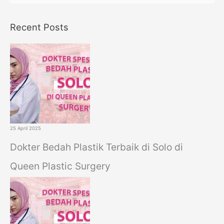
e
a
Recent Posts
r
c
h
f
o
r
:
25 April 2025
Dokter Bedah Plastik Terbaik di Solo di
Queen Plastic Surgery