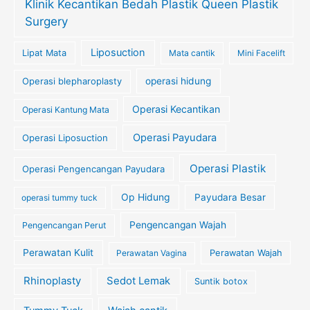
Klinik Kecantikan Bedah Plastik Queen Plastik
Surgery
Liposuction
Lipat Mata
Mata cantik
Mini Facelift
Operasi blepharoplasty
operasi hidung
Operasi Kecantikan
Operasi Kantung Mata
Operasi Payudara
Operasi Liposuction
Operasi Plastik
Operasi Pengencangan Payudara
Op Hidung
Payudara Besar
operasi tummy tuck
Pengencangan Wajah
Pengencangan Perut
Perawatan Kulit
Perawatan Wajah
Perawatan Vagina
Rhinoplasty
Sedot Lemak
Suntik botox