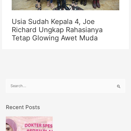
Usia Sudah Kepala 4, Joe
Richard Ungkap Rahasianya
Tetap Glowing Awet Muda
S
e
a
Recent Posts
r
c
h
f