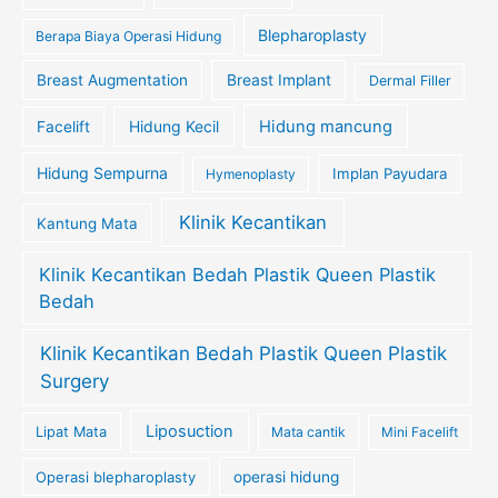
Blepharoplasty
Berapa Biaya Operasi Hidung
Breast Augmentation
Breast Implant
Dermal Filler
Hidung Kecil
Hidung mancung
Facelift
Hidung Sempurna
Implan Payudara
Hymenoplasty
Klinik Kecantikan
Kantung Mata
Klinik Kecantikan Bedah Plastik Queen Plastik
Bedah
Klinik Kecantikan Bedah Plastik Queen Plastik
Surgery
Liposuction
Lipat Mata
Mata cantik
Mini Facelift
Operasi blepharoplasty
operasi hidung