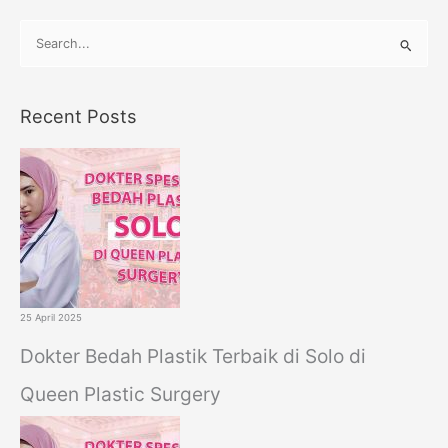
S
e
a
Recent Posts
r
c
h
f
o
r
:
25 April 2025
Dokter Bedah Plastik Terbaik di Solo di
Queen Plastic Surgery