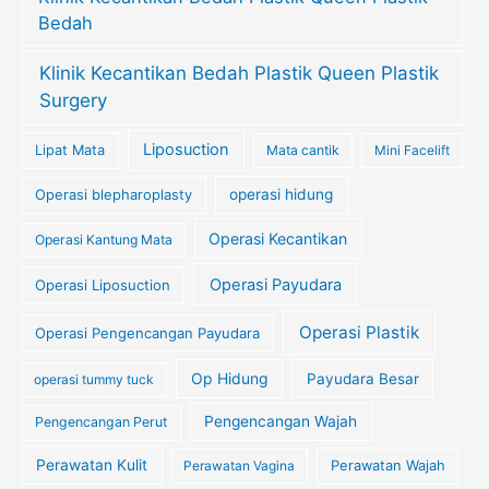
Bedah
Klinik Kecantikan Bedah Plastik Queen Plastik
Surgery
Liposuction
Lipat Mata
Mata cantik
Mini Facelift
Operasi blepharoplasty
operasi hidung
Operasi Kecantikan
Operasi Kantung Mata
Operasi Payudara
Operasi Liposuction
Operasi Plastik
Operasi Pengencangan Payudara
Op Hidung
Payudara Besar
operasi tummy tuck
Pengencangan Wajah
Pengencangan Perut
Perawatan Kulit
Perawatan Wajah
Perawatan Vagina