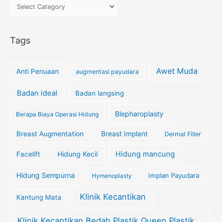
Tags
Awet Muda
Anti Penuaan
augmentasi payudara
Badan ideal
Badan langsing
Blepharoplasty
Berapa Biaya Operasi Hidung
Breast Augmentation
Breast Implant
Dermal Filler
Hidung Kecil
Hidung mancung
Facelift
Hidung Sempurna
Implan Payudara
Hymenoplasty
Klinik Kecantikan
Kantung Mata
Klinik Kecantikan Bedah Plastik Queen Plastik