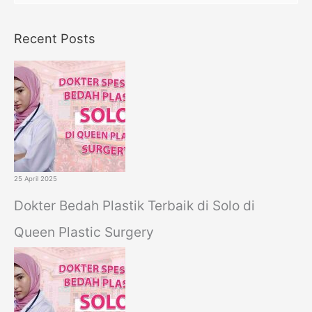
e
a
Recent Posts
r
c
h
f
o
r
:
25 April 2025
Dokter Bedah Plastik Terbaik di Solo di
Queen Plastic Surgery