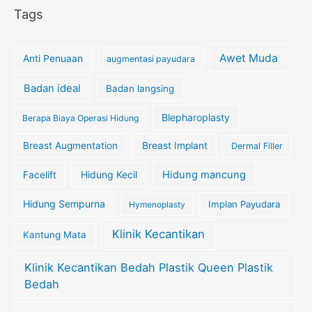
Tags
Awet Muda
Anti Penuaan
augmentasi payudara
Badan ideal
Badan langsing
Blepharoplasty
Berapa Biaya Operasi Hidung
Breast Augmentation
Breast Implant
Dermal Filler
Hidung Kecil
Hidung mancung
Facelift
Hidung Sempurna
Implan Payudara
Hymenoplasty
Klinik Kecantikan
Kantung Mata
Klinik Kecantikan Bedah Plastik Queen Plastik
Bedah