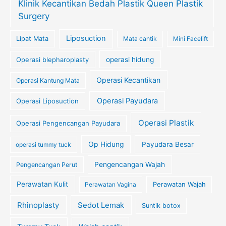
Klinik Kecantikan Bedah Plastik Queen Plastik
Surgery
Liposuction
Lipat Mata
Mata cantik
Mini Facelift
Operasi blepharoplasty
operasi hidung
Operasi Kecantikan
Operasi Kantung Mata
Operasi Payudara
Operasi Liposuction
Operasi Plastik
Operasi Pengencangan Payudara
Op Hidung
Payudara Besar
operasi tummy tuck
Pengencangan Wajah
Pengencangan Perut
Perawatan Kulit
Perawatan Wajah
Perawatan Vagina
Rhinoplasty
Sedot Lemak
Suntik botox