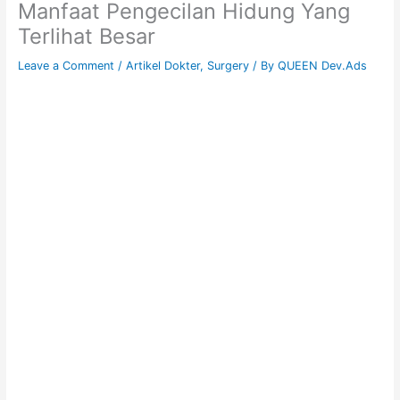
Manfaat Pengecilan Hidung Yang
Terlihat Besar
Leave a Comment
/
Artikel Dokter
,
Surgery
/ By
QUEEN Dev.Ads
Manfaat
Pengecilan
Hidung Yang
Terlihat Besar
dan Mekar
Dengan
Alarplasty
(Part 1)