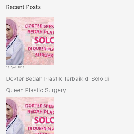
a
Recent Posts
r
c
h
f
o
r
:
25 April 2025
Dokter Bedah Plastik Terbaik di Solo di
Queen Plastic Surgery