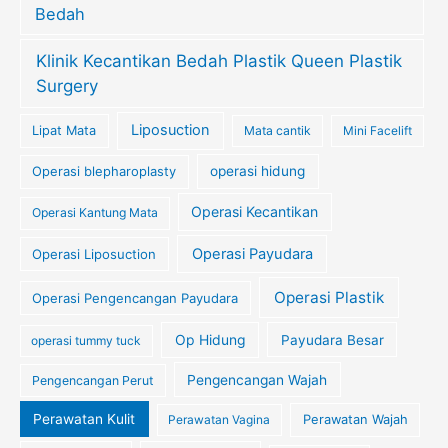
Bedah
Klinik Kecantikan Bedah Plastik Queen Plastik
Surgery
Liposuction
Lipat Mata
Mata cantik
Mini Facelift
Operasi blepharoplasty
operasi hidung
Operasi Kecantikan
Operasi Kantung Mata
Operasi Payudara
Operasi Liposuction
Operasi Plastik
Operasi Pengencangan Payudara
Op Hidung
Payudara Besar
operasi tummy tuck
Pengencangan Wajah
Pengencangan Perut
Perawatan Kulit
Perawatan Wajah
Perawatan Vagina