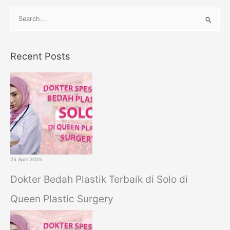
S
e
a
Recent Posts
r
c
h
f
o
r
:
25 April 2025
Dokter Bedah Plastik Terbaik di Solo di
Queen Plastic Surgery