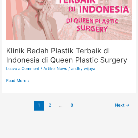
Indonesia
di
Queen
Plastic
Surgery
Klinik Bedah Plastik Terbaik di
Indonesia di Queen Plastic Surgery
Leave a Comment
/
Artikel News
/
andhy wijaya
Read More »
1
2
…
8
Next
→