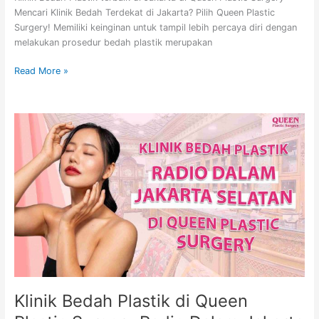
Mencari Klinik Bedah Terdekat di Jakarta? Pilih Queen Plastic
Surgery! Memiliki keinginan untuk tampil lebih percaya diri dengan
melakukan prosedur bedah plastik merupakan
Read More »
Klinik
Bedah
Plastik
di
Queen
Plastic
Surgery Radio
Dalam
Jakarta
Selatan
Klinik Bedah Plastik di Queen