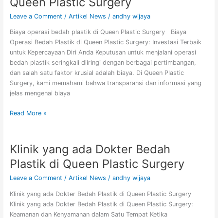
Queen Plastic Surgery
bedah
plastik
Leave a Comment
/
Artikel News
/
andhy wijaya
di
Biaya operasi bedah plastik di Queen Plastic Surgery Biaya
Queen
Operasi Bedah Plastik di Queen Plastic Surgery: Investasi Terbaik
Plastic
untuk Kepercayaan Diri Anda Keputusan untuk menjalani operasi
Surgery
bedah plastik seringkali diiringi dengan berbagai pertimbangan,
dan salah satu faktor krusial adalah biaya. Di Queen Plastic
Surgery, kami memahami bahwa transparansi dan informasi yang
jelas mengenai biaya
Read More »
Klinik yang ada Dokter Bedah
Klinik
yang
Plastik di Queen Plastic Surgery
ada
Dokter
Leave a Comment
/
Artikel News
/
andhy wijaya
Bedah
Klinik yang ada Dokter Bedah Plastik di Queen Plastic Surgery
Plastik
Klinik yang ada Dokter Bedah Plastik di Queen Plastic Surgery:
di
Keamanan dan Kenyamanan dalam Satu Tempat Ketika