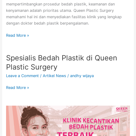
Queen
mempertimbangkan prosedur bedah plastik, keamanan dan
Plastic
kenyamanan adalah prioritas utama. Queen Plastic Surgery
Surgery
memahami hal ini dan menyediakan fasilitas klinik yang lengkap
dengan dokter bedah plastik berpengalaman.
Read More »
Spesialis Bedah Plastik di Queen
Spesialis
Bedah
Plastic Surgery
Plastik
di
Leave a Comment
/
Artikel News
/
andhy wijaya
Queen
Read More »
Plastic
Surgery
Klinik
Bedah
Plastik
Terbaik
di