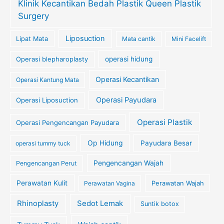
Klinik Kecantikan Bedah Plastik Queen Plastik
Surgery
Liposuction
Lipat Mata
Mata cantik
Mini Facelift
Operasi blepharoplasty
operasi hidung
Operasi Kecantikan
Operasi Kantung Mata
Operasi Payudara
Operasi Liposuction
Operasi Plastik
Operasi Pengencangan Payudara
Op Hidung
Payudara Besar
operasi tummy tuck
Pengencangan Wajah
Pengencangan Perut
Perawatan Kulit
Perawatan Wajah
Perawatan Vagina
Rhinoplasty
Sedot Lemak
Suntik botox