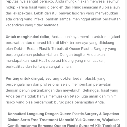
reputasinya sangat berisiko. Anda mungkin akan menyesal seumur
hidup karena hasil yang diperoleh dari klinik semacam itu bisa jauh
dari ekspektasi. Lebih dari itu, banyak laporan yang menyebutkan
ada orang yang infeksi bahkan sampai meninggal akibat perawatan
kecantikan yang tidak memadai.
Untuk menghindari risiko,
Anda sebaiknya memilih untuk menjalani
perawatan atau operasi bibir di klinik terpercaya yang didukung
oleh Dokter Bedah Plastik Terbaik di Queen Plastic Surgery yang
berpengalaman puluhan-tahun. Dengan begitu, Anda akan
mendapatkan hasil Hasil operasi hidung yang memuaskan,
berkualitas dan tentunya sangat aman.
Penting untuk diingat,
seorang dokter bedah plastik yang
berpengalaman dan profesional selalu memberikan perawatan
dengan penuh pertimbangan dan meyeluruh. Sehingga, hasil yang
Anda terima tidak hanya memuaskan tetapi juga aman dan minim
risiko yang bisa berdampak buruk pada penampilan Anda.
Konsultasi Langsung Dengan Queen Plastic Surgery & Dapatkan
Diskon Serta Free Treatment Menarik! Yuk Queeners, Wujudkan
Cantik Impianmu Bersama Queen Plastic Surgery!
Klik Tombol Di