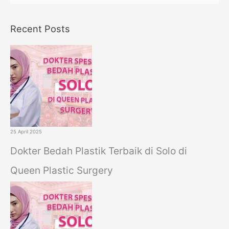
e
a
Recent Posts
r
c
h
f
o
r
:
25 April 2025
Dokter Bedah Plastik Terbaik di Solo di
Queen Plastic Surgery