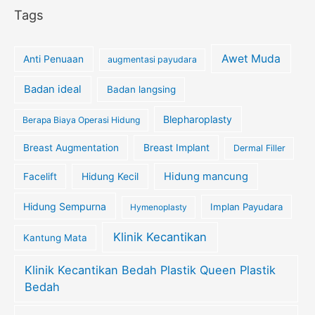
Tags
Awet Muda
Anti Penuaan
augmentasi payudara
Badan ideal
Badan langsing
Blepharoplasty
Berapa Biaya Operasi Hidung
Breast Augmentation
Breast Implant
Dermal Filler
Hidung Kecil
Hidung mancung
Facelift
Hidung Sempurna
Implan Payudara
Hymenoplasty
Klinik Kecantikan
Kantung Mata
Klinik Kecantikan Bedah Plastik Queen Plastik
Bedah