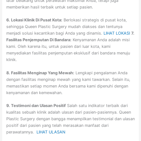
latar belakang untuk perawatan maksimal Anda, tetapi juga
memberikan hasil terbaik untuk setiap pasien.
6. Lokasi Klinik Di Pusat Kota:
Berlokasi strategis di pusat kota,
sehingga Queen Plastic Surgery mudah diakses dan tentunya
menjadi solusi kecantikan bagi Anda yang dinamis.
LIHAT LOKASI
7.
Fasilitas Penjemputan Di Bandara:
Kenyamanan Anda adalah misi
kami. Oleh karena itu, untuk pasien dari luar kota, kami
menyediakan fasilitas penjemputan eksklusif dari bandara menuju
klinik.
8. Fasilitas Menginap Yang Mewah:
Lengkapi pengalaman Anda
dengan fasilitas menginap mewah yang kami tawarkan. Selain itu,
memastikan setiap momen Anda bersama kami dipenuhi dengan
kenyamanan dan kemewahan.
9. Testimoni dan Ulasan Positif
Salah satu indikator terbaik dari
kualitas sebuah klinik adalah ulasan dari pasien-pasiennya. Queen
Plastic Surgery dengan bangga menampilkan testimonial dan ulasan
positif dari pasien yang telah merasakan manfaat dari
perawatannya.
LIHAT ULASAN