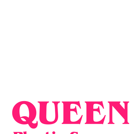
Skip
C
to
a
content
t
e
g
o
r
i
e
s