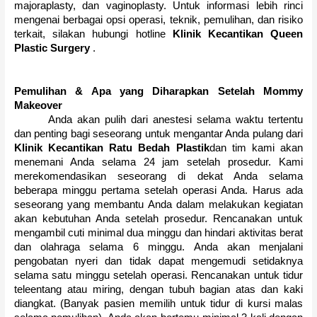
majoraplasty, dan vaginoplasty.
Untuk informasi lebih rinci
mengenai berbagai opsi operasi, teknik, pemulihan, dan risiko
terkait, silakan hubungi hotline
Klinik Kecantikan Queen
Plastic Surgery
.
Pemulihan & Apa yang Diharapkan Setelah Mommy
Makeover
Anda akan pulih dari anestesi selama waktu tertentu
dan penting bagi seseorang untuk mengantar Anda pulang dari
Klinik Kecantikan
Ratu Bedah Plastik
dan tim kami akan
menemani Anda selama 24 jam setelah prosedur.
Kami
merekomendasikan seseorang di dekat Anda selama
beberapa minggu pertama setelah operasi Anda.
Harus ada
seseorang yang membantu Anda dalam melakukan kegiatan
akan kebutuhan Anda setelah prosedur.
Rencanakan untuk
mengambil cuti minimal dua minggu dan hindari aktivitas berat
dan olahraga selama 6 minggu.
Anda akan menjalani
pengobatan nyeri dan tidak dapat mengemudi setidaknya
selama satu minggu setelah operasi.
Rencanakan untuk tidur
teleentang atau miring, dengan tubuh bagian atas dan kaki
diangkat.
(Banyak pasien memilih untuk tidur di kursi malas