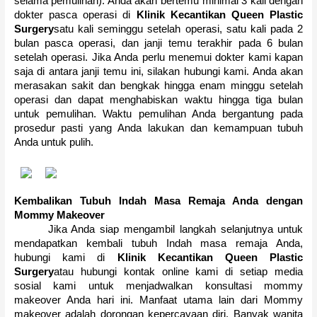
selama pemulihan).
Anda akan bertemu minimal 3 kali dengan
dokter pasca operasi di
Klinik Kecantikan
Queen Plastic
Surgery
satu kali seminggu setelah operasi, satu kali pada 2
bulan pasca operasi, dan janji temu terakhir pada 6 bulan
setelah operasi.
Jika Anda perlu menemui dokter kami kapan
saja di antara janji temu ini, silakan hubungi kami.
Anda akan
merasakan sakit dan bengkak hingga enam minggu setelah
operasi dan dapat menghabiskan waktu hingga tiga bulan
untuk pemulihan.
Waktu pemulihan Anda bergantung pada
prosedur pasti yang Anda lakukan dan kemampuan tubuh
Anda untuk pulih.
Kembalikan Tubuh Indah Masa Remaja Anda dengan
Mommy Makeover
Jika Anda siap mengambil langkah selanjutnya untuk
mendapatkan kembali tubuh Indah masa remaja Anda,
hubungi kami di
Klinik Kecantikan Queen Plastic
Surgery
atau hubungi kontak online kami di setiap media
sosial kami untuk menjadwalkan konsultasi mommy
makeover Anda hari ini.
Manfaat utama lain dari Mommy
makeover adalah dorongan kepercayaan diri.
Banyak wanita