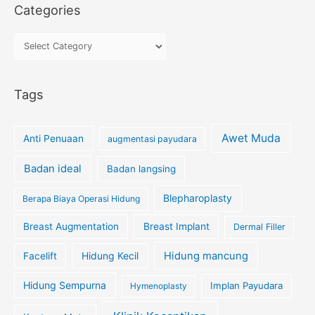
Categories
Tags
Awet Muda
Anti Penuaan
augmentasi payudara
Badan ideal
Badan langsing
Blepharoplasty
Berapa Biaya Operasi Hidung
Breast Augmentation
Breast Implant
Dermal Filler
Hidung Kecil
Hidung mancung
Facelift
Hidung Sempurna
Implan Payudara
Hymenoplasty