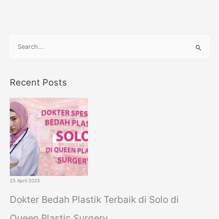
S
e
a
Recent Posts
r
c
h
f
o
r
:
25 April 2025
Dokter Bedah Plastik Terbaik di Solo di
Queen Plastic Surgery